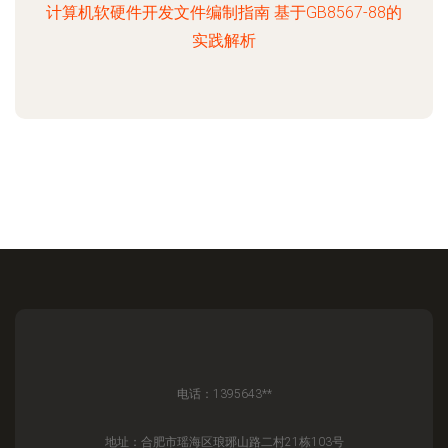
计算机软硬件开发文件编制指南 基于GB8567-88的
实践解析
电话：1395643**
地址：合肥市瑶海区琅琊山路二村21栋103号