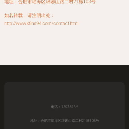
地址：合肥市瑶海区琅琊山路二村21栋103号
如若转载，请注明出处：
http://www.k8hs94.com/contact.html
电话：1395643**
地址：合肥市瑶海区琅琊山路二村21栋103号