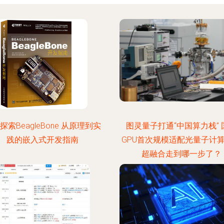
探索BeagleBone 从原理到实
图灵量子打通“中国算力栈” 
践的嵌入式开发指南
GPU首次规模适配光量子计
超融合走到哪一步了？