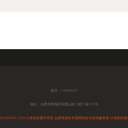
电话：1395643**
地址：合肥市瑶海区琅琊山路二村21栋103号
W.K8HS94.COM
计算机软硬件开发
合肥瑶海区冬慧网络技术咨询服务部
计算机软硬